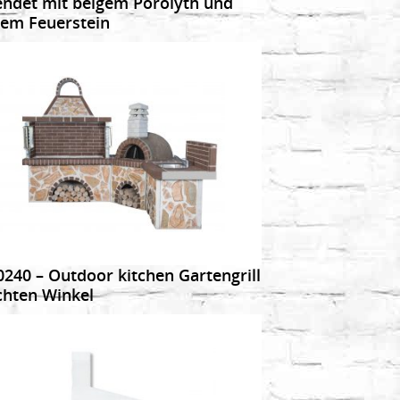
endet mit beigem Porolyth und
em Feuerstein
DETAILS
0240 – Outdoor kitchen Gartengrill
chten Winkel