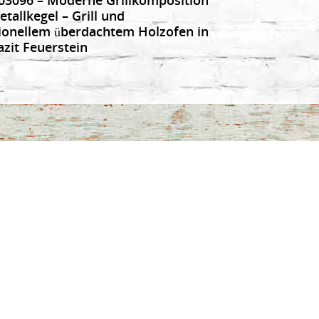
tallkegel – Grill und
tionellem überdachtem Holzofen in
azit Feuerstein