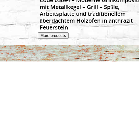
mit Metallkegel – Grill – Spüle,
Arbeitsplatte und traditionellem
überdachtem Holzofen in anthrazit
Feuerstein
More products
ABOUT US
ME
Unser Familienunternehmen
STAR
beschaeftigt sich seit ueber 10 Jahren mit
GART
dem weltweiten Handel von
Natursteinen. Spezialisiert haben wir uns
BARB
auf Quarzite aus Griechenland, die wir
Ihnen aufgrund des Direktbezugs und
BARB
guenstiger Transportmoeglichkeiten zu
NAT
unschlagbaren Preisen anbieten
koennen. Der Bereich Gartenbarcues