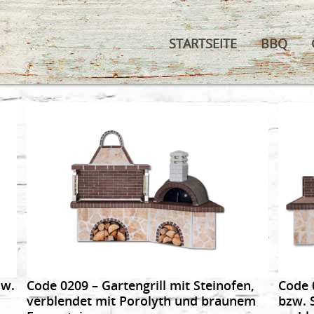
STARTSEITE
BBQ
DETAILS
zw.
Code 0209 – Gartengrill mit Steinofen,
Code 
verblendet mit Porolyth und braunem
bzw. 