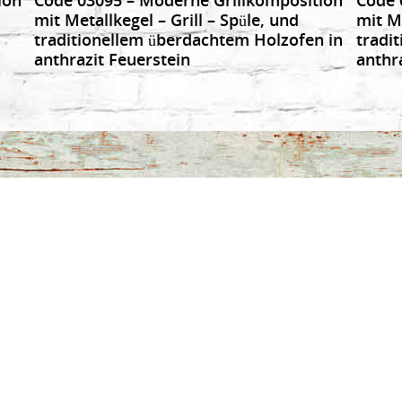
mit Metallkegel – Grill – Spüle, und
mit Me
traditionellem überdachtem Holzofen in
tradi
anthrazit Feuerstein
anthr
NU
LIKE US
TSEITE
ENGRILLS
EQUE SET
EQUE – OFEN
URSTEINE