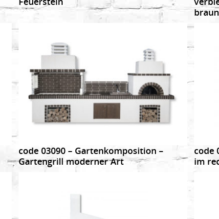
Feuerstein
verbl
braun
DETAILS
code 03090 – Gartenkomposition –
code 
Gartengrill moderner Art
im re